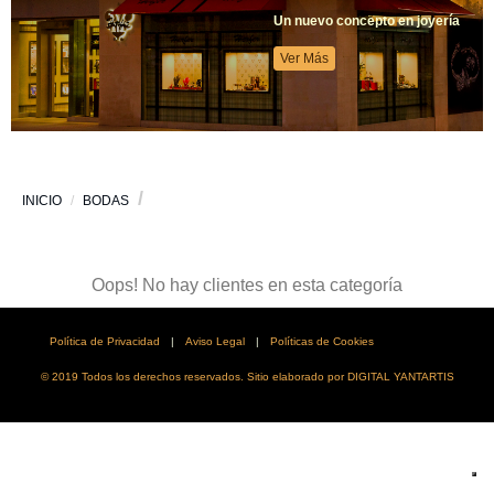
Un nuevo concepto en joyería
Ver Más
INICIO
BODAS
Oops! No hay clientes en esta categoría
Política de Privacidad
|
Aviso Legal
|
Políticas de Cookies
© 2019 Todos los derechos reservados. Sitio elaborado por DIGITAL YANTARTIS