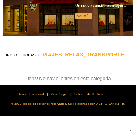
Un nuevo concepto en joyería
Ver Más
VIAJES, RELAX, TRANSPORTE
INICIO
BODAS
Oops! No hay clientes en esta categoría
Política de Privacidad
|
Aviso Legal
|
Políticas de Cookies
© 2019 Todos los derechos reservados. Sitio elaborado por DIGITAL YANTARTIS