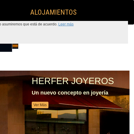
ALOJAMIENTOS
itio asumiremos que está de acuerdo.
Leer más
HERFER JOYEROS
Un nuevo concepto en joyería
Ver Más