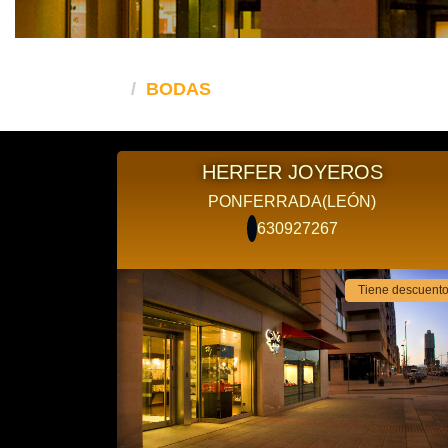
BODAS
HERFER JOYEROS
PONFERRADA(LEÓN)
630927267
Tiene descuent