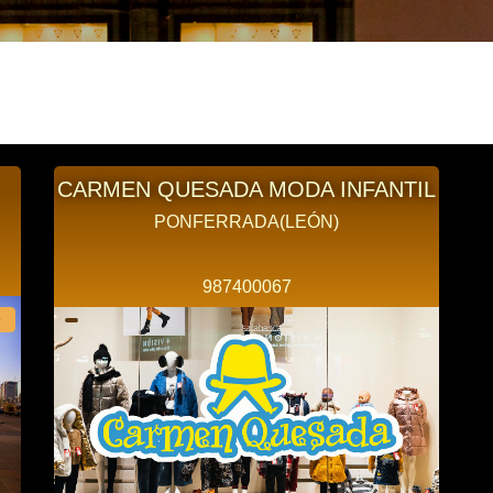
CARMEN QUESADA MODA INFANTIL
PONFERRADA(LEÓN)
987400067
o