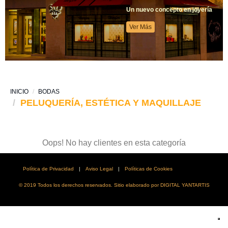
Un nuevo concepto en joyería
Ver Más
INICIO
BODAS
PELUQUERÍA, ESTÉTICA Y MAQUILLAJE
Oops! No hay clientes en esta categoría
Política de Privacidad
|
Aviso Legal
|
Políticas de Cookies
© 2019 Todos los derechos reservados. Sitio elaborado por DIGITAL YANTARTIS