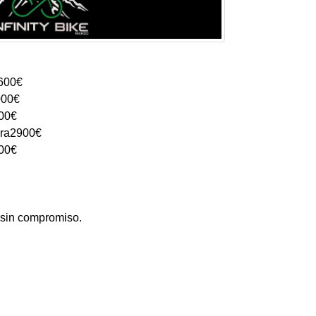
4600€
000€
200€
ora2900€
200€
 sin compromiso.