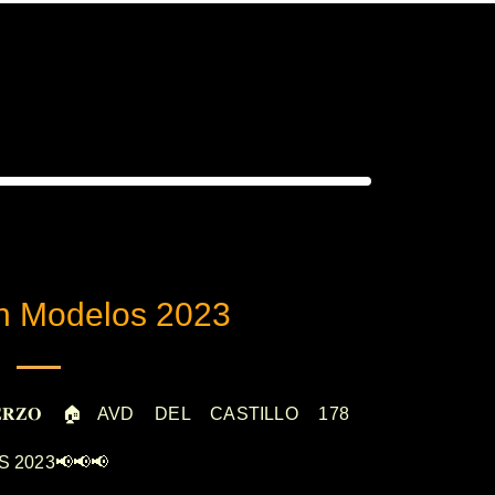
ón Modelos 2023
 𝐁𝐈𝐄𝐑𝐙𝐎 🏠AVD DEL CASTILLO 178
 2023📢📢📢