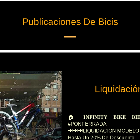
Publicaciones De Bicis
Liquidaci
🏠 𝐈𝐍𝐅𝐈𝐍𝐈𝐓𝐘 𝐁𝐈𝐊
#PONFERRADA
📢📢📢LIQUIDACION MODELOS
Hasta Un 20% De Descuento.