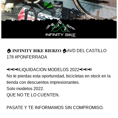
🏠 𝐈𝐍𝐅𝐈𝐍𝐈𝐓𝐘 𝐁𝐈𝐊𝐄 𝐁𝐈𝐄𝐑𝐙𝐎 🏠AVD DEL CASTILLO
178 #PONFERRADA
📢📢📢LIQUIDACION MODELOS 2022📢📢📢
No te pierdas esta oportunidad, bicicletas en stock en la
tienda con descuentos impresionantes.
Solo modelos 2022.
QUE NO TE LO CUENTEN.
PASATE Y TE INFORMAMOS SIN COMPROMISO.