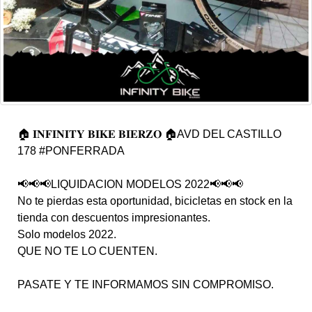
🏠 𝐈𝐍𝐅𝐈𝐍𝐈𝐓𝐘 𝐁𝐈𝐊𝐄 𝐁𝐈𝐄𝐑𝐙𝐎 🏠AVD DEL CASTILLO
178 #PONFERRADA
📢📢📢LIQUIDACION MODELOS 2022📢📢📢
No te pierdas esta oportunidad, bicicletas en stock en la
tienda con descuentos impresionantes.
Solo modelos 2022.
QUE NO TE LO CUENTEN.
PASATE Y TE INFORMAMOS SIN COMPROMISO.