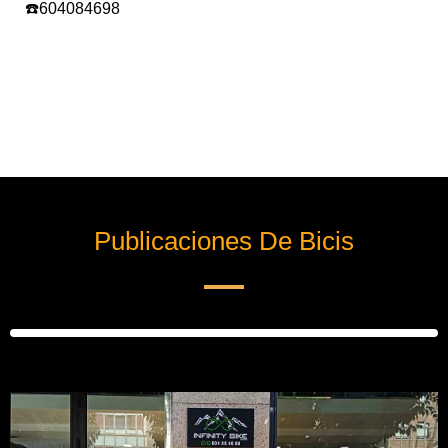
☎️604084698
Publicaciones De Bicis